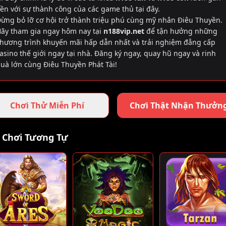
iền với sự thành công của các game thủ tại đây.
ừng bỏ lỡ cơ hội trở thành triệu phú cùng mỹ nhân Điêu Thuyền.
ãy tham gia ngay hôm nay tại
n188vip.net
để tận hưởng những
hương trình khuyến mãi hấp dẫn nhất và trải nghiệm đẳng cấp
asino thế giới ngay tại nhà. Đăng ký ngay, quay hũ ngay và rinh
uà lớn cùng Điêu Thuyền Phát Tài!
Chơi Thử Miễn Phí
Chơi Thật Nhận Thưởn
 Chơi Tương Tự