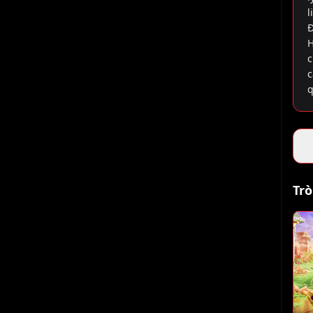
l
Đ
H
c
c
q
Trò