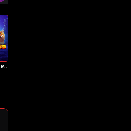
Buffalo King Untamed Megaways