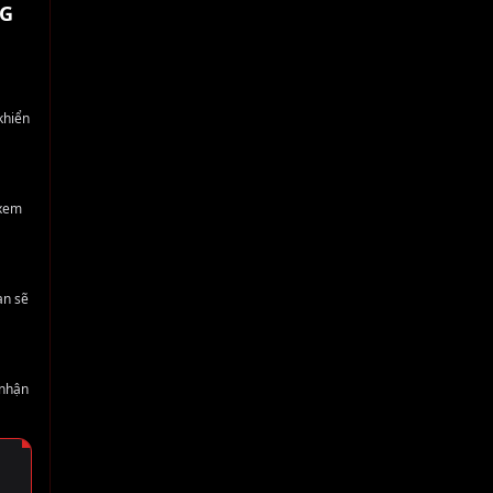
NG
khiển
 xem
ạn sẽ
 nhận