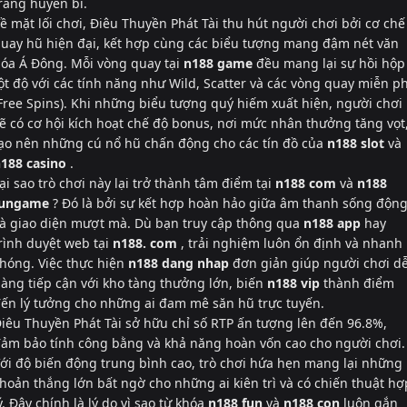
rang huyền bí.
ề mặt lối chơi, Điêu Thuyền Phát Tài thu hút người chơi bởi cơ chế
uay hũ hiện đại, kết hợp cùng các biểu tượng mang đậm nét văn
óa Á Đông. Mỗi vòng quay tại
n188 game
đều mang lại sự hồi hộp
ột độ với các tính năng như Wild, Scatter và các vòng quay miễn ph
Free Spins). Khi những biểu tượng quý hiếm xuất hiện, người chơi
ẽ có cơ hội kích hoạt chế độ bonus, nơi mức nhân thưởng tăng vọt
ạo nên những cú nổ hũ chấn động cho các tín đồ của
n188 slot
và
188 casino
.
ại sao trò chơi này lại trở thành tâm điểm tại
n188 com
và
n188
fungame
? Đó là bởi sự kết hợp hoàn hảo giữa âm thanh sống độn
à giao diện mượt mà. Dù bạn truy cập thông qua
n188 app
hay
rình duyệt web tại
n188. com
, trải nghiệm luôn ổn định và nhanh
hóng. Việc thực hiện
n188 dang nhap
đơn giản giúp người chơi d
àng tiếp cận với kho tàng thưởng lớn, biến
n188 vip
thành điểm
ến lý tưởng cho những ai đam mê săn hũ trực tuyến.
iêu Thuyền Phát Tài sở hữu chỉ số RTP ấn tượng lên đến 96.8%,
ảm bảo tính công bằng và khả năng hoàn vốn cao cho người chơi.
ới độ biến động trung bình cao, trò chơi hứa hẹn mang lại những
hoản thắng lớn bất ngờ cho những ai kiên trì và có chiến thuật hợ
ý. Đây chính là lý do vì sao từ khóa
n188 fun
và
n188 con
luôn gắn