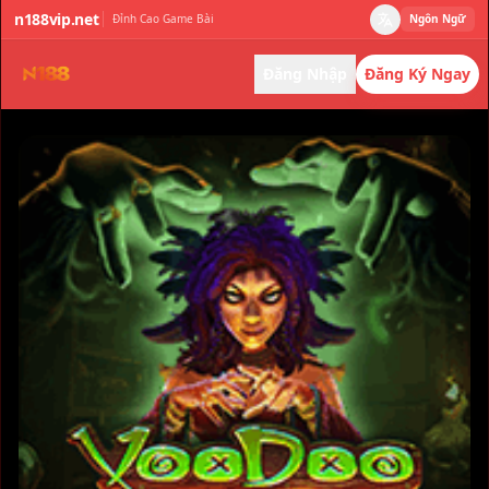
n188vip.net
Đỉnh Cao Game Bài
Ngôn Ngữ
Đăng Nhập
Đăng Ký Ngay