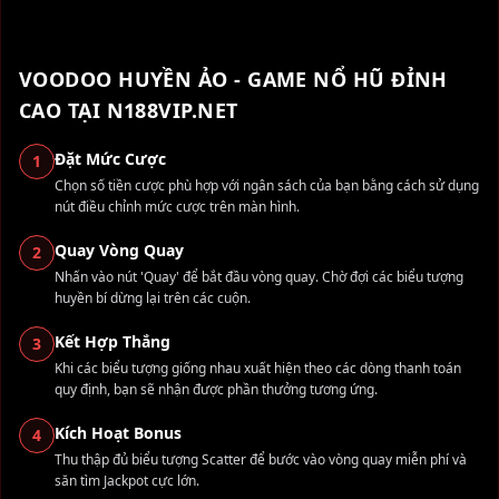
VOODOO HUYỀN ẢO - GAME NỔ HŨ ĐỈNH
CAO TẠI N188VIP.NET
Đặt Mức Cược
1
Chọn số tiền cược phù hợp với ngân sách của bạn bằng cách sử dụng
nút điều chỉnh mức cược trên màn hình.
Quay Vòng Quay
2
Nhấn vào nút 'Quay' để bắt đầu vòng quay. Chờ đợi các biểu tượng
huyền bí dừng lại trên các cuộn.
Kết Hợp Thắng
3
Khi các biểu tượng giống nhau xuất hiện theo các dòng thanh toán
quy định, bạn sẽ nhận được phần thưởng tương ứng.
Kích Hoạt Bonus
4
Thu thập đủ biểu tượng Scatter để bước vào vòng quay miễn phí và
săn tìm Jackpot cực lớn.