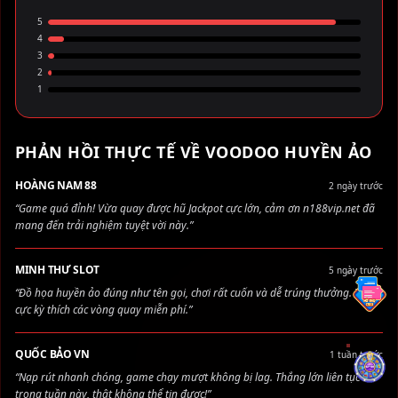
5
4
3
2
1
PHẢN HỒI THỰC TẾ VỀ VOODOO HUYỀN ẢO
HOÀNG NAM 88
2 ngày trước
“Game quá đỉnh! Vừa quay được hũ Jackpot cực lớn, cảm ơn n188vip.net đã
mang đến trải nghiệm tuyệt vời này.”
MINH THƯ SLOT
5 ngày trước
“Đồ họa huyền ảo đúng như tên gọi, chơi rất cuốn và dễ trúng thưởng. Tôi
cực kỳ thích các vòng quay miễn phí.”
QUỐC BẢO VN
1 tuần trước
“Nạp rút nhanh chóng, game chạy mượt không bị lag. Thắng lớn liên tục
trong tuần này, thật không thể tin được!”