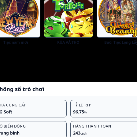
Tiệc năm mới
RÙA VÀ THỎ
Buổi Tiệc Lộng Lẫ
hông số trò chơi
HÀ CUNG CẤP
TỶ LỆ RTP
G Soft
96.75
%
Ộ BIẾN ĐỘNG
HÀNG THANH TOÁN
rung bình
243
cách