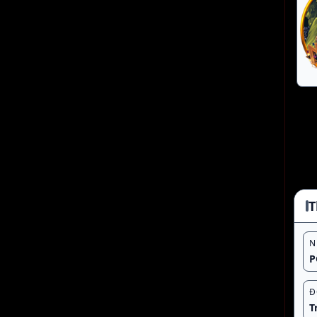
T
N
P
Đ
T