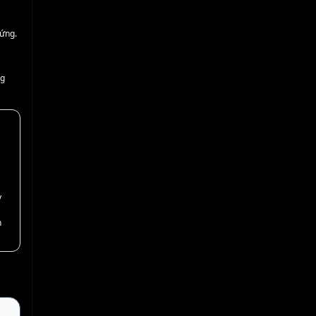
 ứng.
ng
y
h