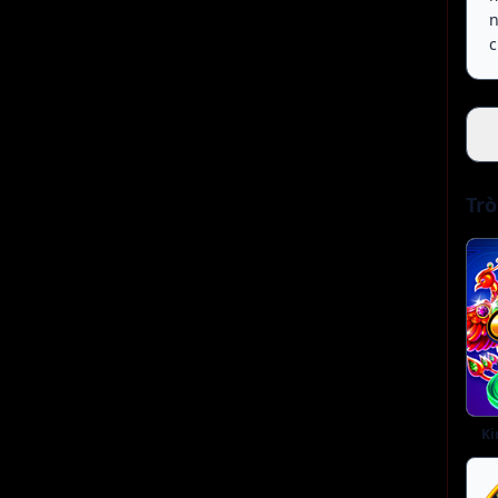
n
c
Trò
Ki