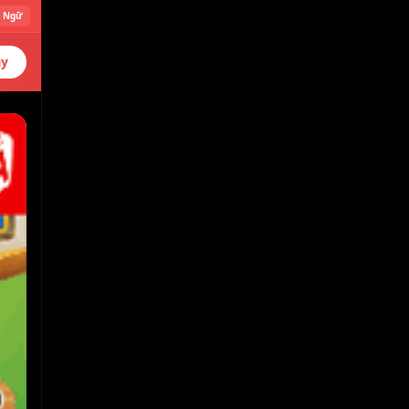
 Ngữ
ay