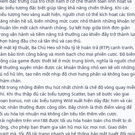
iểm đặc trưng của trò chơi nằm ở cơ chế thanh toán linh hoạt và
ác biểu tượng đặc biệt giúp tăng khả năng chiến thắng. Khi các
iểu tượng heo vàng xuất hiện, người chơi có thể kích hoạt các tính
ăng nhân hệ số, biến những mức cược nhỏ thành những khoản lợ
huận lớn một cách nhanh chóng. Sự kết hợp giữa tính đơn giản
rong vận hành và tiềm năng trả thưởng cao khiến đây trở thành lự
họn hàng đầu cho cả tân thủ và cao thủ.
ề mặt kỹ thuật, Ba Chú Heo sở hữu tỷ lệ hoàn trả (RTP) cạnh tranh,
ảm bảo tính công bằng và minh bạch cho mọi phiên cược. Độ biế
ộng của game được thiết kế ở mức trung bình, nghĩa là người chơ
ẽ thường xuyên nhận được các khoản thắng nhỏ xen kẽ với những
ú nổ hũ lớn, tạo nên một nhịp độ chơi hưng phấn và không bao gi
hàm chán.
ột trong những điểm thu hút nhất chính là chế độ vòng quay miễ
hí. Khi thu thập đủ các biểu tượng Scatter, bạn sẽ bước vào giai
oạn bonus, nơi các biểu tượng Wild xuất hiện dày đặc hơn và các
ức nhân thưởng được cộng dồn. Đây chính là thời điểm vàng để
ối ưu hóa lợi nhuận mà không cần tiêu tốn thêm vốn cược.
rải nghiệm trên vnn188 được tối ưu hóa hoàn toàn cho thiết bị di
ộng, cho phép bạn tham gia săn hũ mọi lúc mọi nơi. Giao diện
ượt mà, tốc độ tải trang nhanh và hệ thống bảo mật tuyệt đối giú