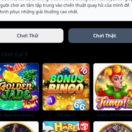
gười chơi an tâm tập trung vào chiến thuật quay hũ của mình để
hinh phục những giải thưởng cao nhất.
Chơi Thử
Chơi Thật
 Chơi Gợi Ý
m Ngọc Mãn Đường
Trái cây nổ
Hoang dã điên cuồn