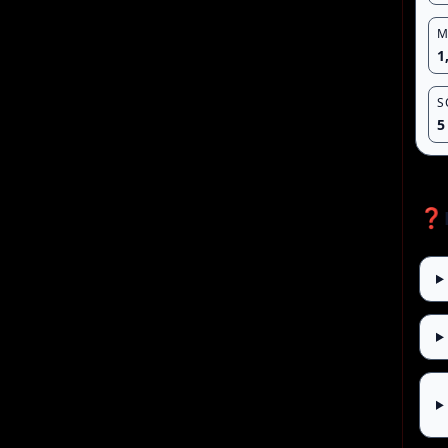
M
1
S
5
❓