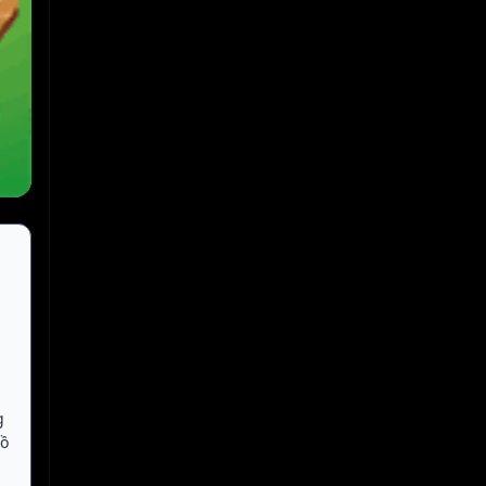
.
g
lồ