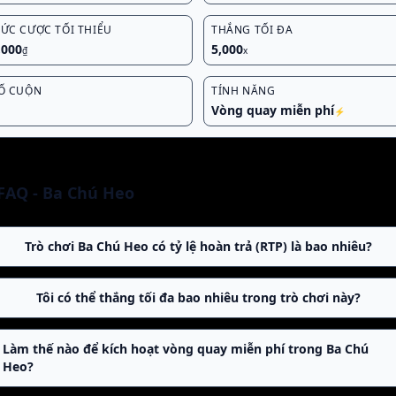
ỨC CƯỢC TỐI THIỂU
THẮNG TỐI ĐA
,000
5,000
₫
x
Ố CUỘN
TÍNH NĂNG
Vòng quay miễn phí
⚡
FAQ - Ba Chú Heo
Trò chơi Ba Chú Heo có tỷ lệ hoàn trả (RTP) là bao nhiêu?
Tôi có thể thắng tối đa bao nhiêu trong trò chơi này?
Làm thế nào để kích hoạt vòng quay miễn phí trong Ba Chú
Heo?