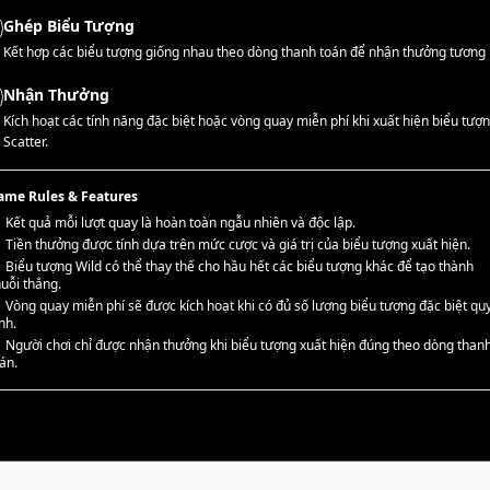
Ghép Biểu Tượng
Kết hợp các biểu tượng giống nhau theo dòng thanh toán để nhận thưởng tương
Nhận Thưởng
Kích hoạt các tính năng đặc biệt hoặc vòng quay miễn phí khi xuất hiện biểu tượ
Scatter.
ame Rules & Features
Kết quả mỗi lượt quay là hoàn toàn ngẫu nhiên và độc lập.
Tiền thưởng được tính dựa trên mức cược và giá trị của biểu tượng xuất hiện.
Biểu tượng Wild có thể thay thế cho hầu hết các biểu tượng khác để tạo thành
uỗi thắng.
Vòng quay miễn phí sẽ được kích hoạt khi có đủ số lượng biểu tượng đặc biệt qu
nh.
Người chơi chỉ được nhận thưởng khi biểu tượng xuất hiện đúng theo dòng than
án.