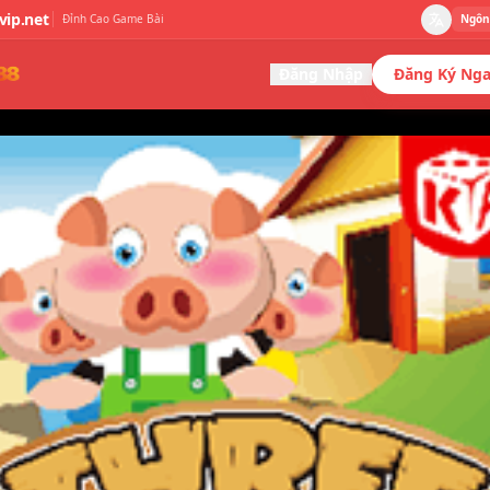
vip.net
Đỉnh Cao Game Bài
Ngôn
Đăng Nhập
Đăng Ký Ng