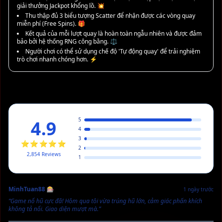
giải thưởng Jackpot khổng lồ. 💥
Thu thập đủ 3 biểu tượng Scatter để nhận được các vòng quay
miễn phí (Free Spins). 🎁
Kết quả của mỗi lượt quay là hoàn toàn ngẫu nhiên và được đảm
bảo bởi hệ thống RNG công bằng. ⚖️
Người chơi có thể sử dụng chế độ 'Tự động quay' để trải nghiệm
trò chơi nhanh chóng hơn. ⚡
5
4.9
4
3
⭐⭐⭐⭐⭐
2
2,854 Reviews
1
MinhTuan88 🎰
1 ngày trước
“Game nổ hũ cực đã! Hôm qua tôi vừa trúng hũ lớn, cảm giác phấn khích
không tả nổi. Giao diện mượt mà.”