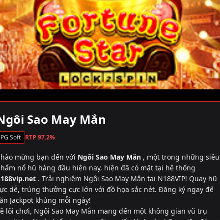
▶
Ngôi Sao May Mắn
PG Soft
RTP 97.2%
hào mừng bạn đến với
Ngôi Sao May Mắn
, một trong những siêu
hẩm nổ hũ hàng đầu hiện nay, hiện đã có mặt tại hệ thống
188vip.net
. Trải nghiệm Ngôi Sao May Mắn tại N188VIP! Quay hũ
ực dễ, trúng thưởng cực lớn với đồ họa sắc nét. Đăng ký ngay để
ăn Jackpot khủng mỗi ngày!
ề lối chơi, Ngôi Sao May Mắn mang đến một không gian vũ trụ