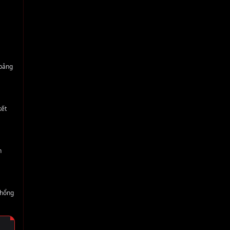
 bảng
kết
n
khổng