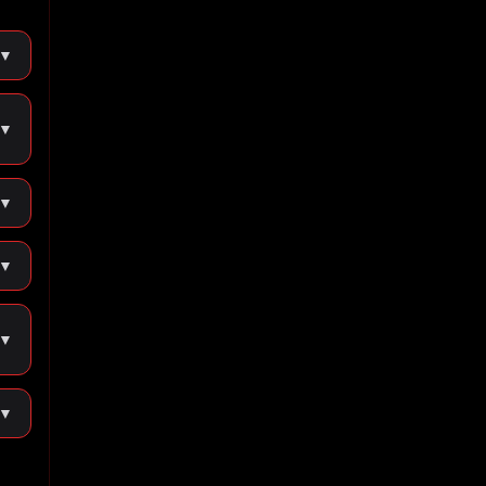
▼
▼
▼
▼
▼
▼