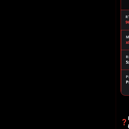
R
9
M
x
R
5
P
P
❓