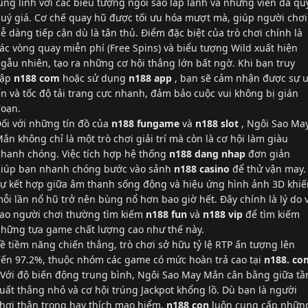
ung linh với các biểu tượng ngôi sao lấp lánh và những viên đá qu
uý giá. Cơ chế quay hũ được tối ưu hóa mượt mà, giúp người chơi
ễ dàng tiếp cận dù là tân thủ. Điểm đặc biệt của trò chơi chính là
ác vòng quay miễn phí (Free Spins) và biểu tượng Wild xuất hiện
gẫu nhiên, tạo ra những cơ hội thắng lớn bất ngờ. Khi bạn truy
cập
n188 com
hoặc sử dụng
n188 app
, bạn sẽ cảm nhận được sự 
ín và tốc độ tải trang cực nhanh, đảm bảo cuộc vui không bị gián
oạn.
ối với những tín đồ của
n188 fungame
và
n188 slot
, Ngôi Sao Ma
ắn không chỉ là một trò chơi giải trí mà còn là cơ hội làm giàu
hanh chóng. Việc tích hợp hệ thống
n188 dang nhap
đơn giản
iúp bạn nhanh chóng bước vào sảnh
n188 casino
để thử vận may.
ự kết hợp giữa âm thanh sống động và hiệu ứng hình ảnh 3D khiế
ỗi lần nổ hũ trở nên bùng nổ hơn bao giờ hết. Đây chính là lý do v
ao người chơi thường tìm kiếm
n188 fun
và
n188 vip
để tìm kiếm
hững tựa game chất lượng cao như thế này.
ề tiềm năng chiến thắng, trò chơi sở hữu tỷ lệ RTP ấn tượng lên
ến 97.2%, thuộc nhóm các game có mức hoàn trả cao tại
n188. co
 Với độ biến động trung bình, Ngôi Sao May Mắn cân bằng giữa tầ
uất thắng nhỏ và cơ hội trúng Jackpot khổng lồ. Dù bạn là người
hơi thận trọng hay thích mạo hiểm,
n188 con
luôn cung cấp nhữn