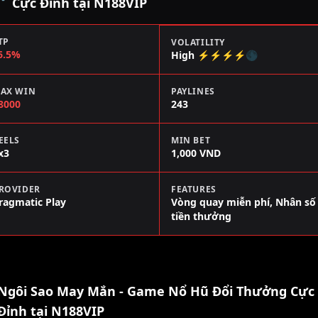
Cực Đỉnh tại N188VIP
TP
VOLATILITY
6.5%
High ⚡⚡⚡⚡🌑
AX WIN
PAYLINES
8000
243
EELS
MIN BET
x3
1,000 VND
ROVIDER
FEATURES
ragmatic Play
Vòng quay miễn phí, Nhân số
tiền thưởng
Ngôi Sao May Mắn - Game Nổ Hũ Đổi Thưởng Cực
Đỉnh tại N188VIP