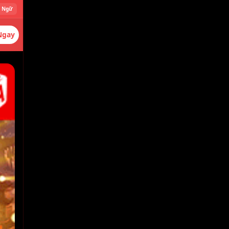
 Ngữ
Ngay