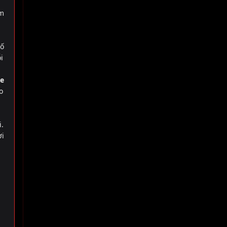
ểm
số
i
e
o
i.
ơi
m