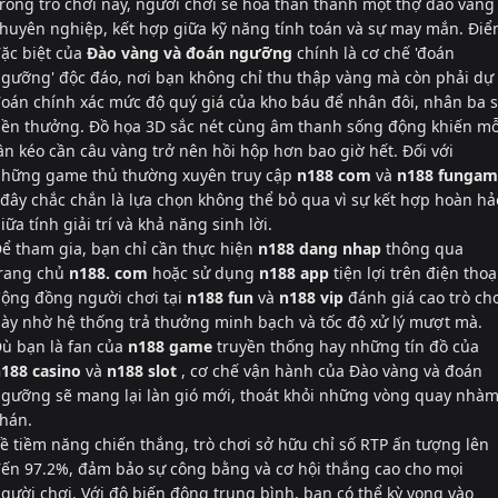
rong trò chơi này, người chơi sẽ hóa thân thành một thợ đào vàng
huyên nghiệp, kết hợp giữa kỹ năng tính toán và sự may mắn. Đi
ặc biệt của
Đào vàng và đoán ngưỡng
chính là cơ chế 'đoán
gưỡng' độc đáo, nơi bạn không chỉ thu thập vàng mà còn phải dự
oán chính xác mức độ quý giá của kho báu để nhân đôi, nhân ba 
iền thưởng. Đồ họa 3D sắc nét cùng âm thanh sống động khiến mỗ
ần kéo cần câu vàng trở nên hồi hộp hơn bao giờ hết. Đối với
hững game thủ thường xuyên truy cập
n188 com
và
n188 fungam
 đây chắc chắn là lựa chọn không thể bỏ qua vì sự kết hợp hoàn hả
iữa tính giải trí và khả năng sinh lời.
ể tham gia, bạn chỉ cần thực hiện
n188 dang nhap
thông qua
rang chủ
n188. com
hoặc sử dụng
n188 app
tiện lợi trên điện thoạ
ộng đồng người chơi tại
n188 fun
và
n188 vip
đánh giá cao trò ch
ày nhờ hệ thống trả thưởng minh bạch và tốc độ xử lý mượt mà.
ù bạn là fan của
n188 game
truyền thống hay những tín đồ của
188 casino
và
n188 slot
, cơ chế vận hành của Đào vàng và đoán
gưỡng sẽ mang lại làn gió mới, thoát khỏi những vòng quay nhà
hán.
ề tiềm năng chiến thắng, trò chơi sở hữu chỉ số RTP ấn tượng lên
ến 97.2%, đảm bảo sự công bằng và cơ hội thắng cao cho mọi
gười chơi. Với độ biến động trung bình, bạn có thể kỳ vọng vào