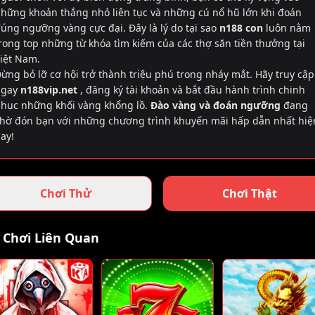
hững khoản thắng nhỏ liên tục và những cú nổ hũ lớn khi đoán
úng ngưỡng vàng cực đại. Đây là lý do tại sao
n188 con
luôn nằm
rong top những từ khóa tìm kiếm của các thợ săn tiền thưởng tại
iệt Nam.
ừng bỏ lỡ cơ hội trở thành triệu phú trong nháy mắt. Hãy truy cập
ngay
n188vip.net
, đăng ký tài khoản và bắt đầu hành trình chinh
hục những khối vàng khổng lồ.
Đào vàng và đoán ngưỡng
đang
hờ đón bạn với những chương trình khuyến mãi hấp dẫn nhất hiệ
ay!
Chơi Thử
Chơi Thật
 Chơi Liên Quan