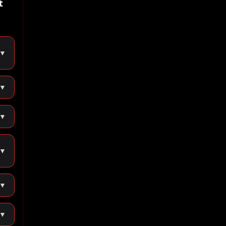
t
▼
▼
▼
▼
▼
▼